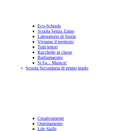
Eco-Schools
Scuola Senza Zaino
Laboratorio di Storia
Viviamo il territorio
Tutti lettori
Racchette in classe
Barbamaestro
Si Fa... Musica!
Scuola Secondaria di primo grado
Creativamente
Orientamento
Life Skills