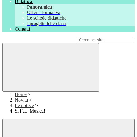
Didattica
Panoramica
Offerta formativa
Le schede didattiche
I progetti delle classi
Contatti
Campo di ricerca per le pagine del sito
Home
>
Novità
>
Le notizie
>
Si Fa... Musica!