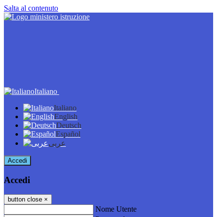
Salta al contenuto
Italiano
Italiano
English
Deutsch
Español
عربى
Accedi
Accedi
button close
×
Nome Utente