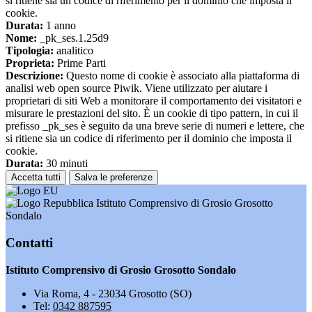
si ritiene sia un codice di riferimento per il dominio che imposta il
cookie.
Durata:
1 anno
Nome:
_pk_ses.1.25d9
Tipologia:
analitico
Proprieta:
Prime Parti
Descrizione:
Questo nome di cookie è associato alla piattaforma di
analisi web open source Piwik. Viene utilizzato per aiutare i
proprietari di siti Web a monitorare il comportamento dei visitatori e
misurare le prestazioni del sito. È un cookie di tipo pattern, in cui il
prefisso _pk_ses è seguito da una breve serie di numeri e lettere, che
si ritiene sia un codice di riferimento per il dominio che imposta il
cookie.
Durata:
30 minuti
Accetta tutti
Salva le preferenze
Istituto Comprensivo di Grosio Grosotto
Sondalo
Contatti
Istituto Comprensivo di Grosio Grosotto Sondalo
Via Roma, 4 - 23034 Grosotto (SO)
Tel:
0342 887595