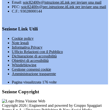
Email:
soic82400v@istruzione.it
Link per inviare una mail
PEC:
soic82400v@pec.istruzione.it
Link per inviare una mail
C.F.: 93028000144
Sezione Link Utili
Cookie policy
Note legali
Informativa Privacy
Ufficio Relazioni con il Pubblico
Dichiarazione di accessibilità
Obiettivi di accessibilità
Whistleblowing
Gestione consensi cookie
Amministrazione trasparente
Pagina visualizzata
176
volte
Sezione Copyright
Copyright 2026 | Engineered and powered by Gruppo Spaggiari
Parma S.p.A. | Divisione Publishing & New Social Media