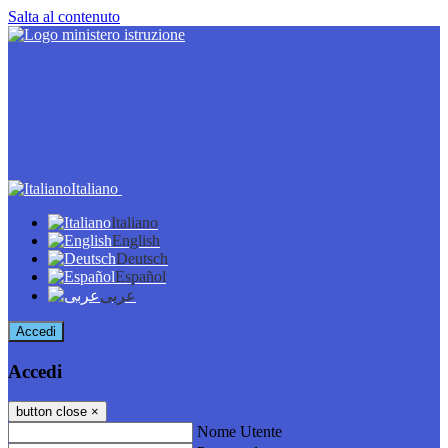
Salta al contenuto
Italiano
Italiano
English
Deutsch
Español
عربى
Accedi
Accedi
button close
×
Nome Utente