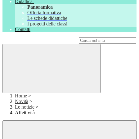
Didattica
Panoramica
Offerta formativa
Le schede didattiche
I progetti delle classi
Contatti
Campo di ricerca per le pagine del sito
Home
>
Novità
>
Le notizie
>
Affettività