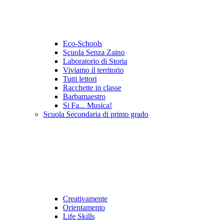
Eco-Schools
Scuola Senza Zaino
Laboratorio di Storia
Viviamo il territorio
Tutti lettori
Racchette in classe
Barbamaestro
Si Fa... Musica!
Scuola Secondaria di primo grado
Creativamente
Orientamento
Life Skills