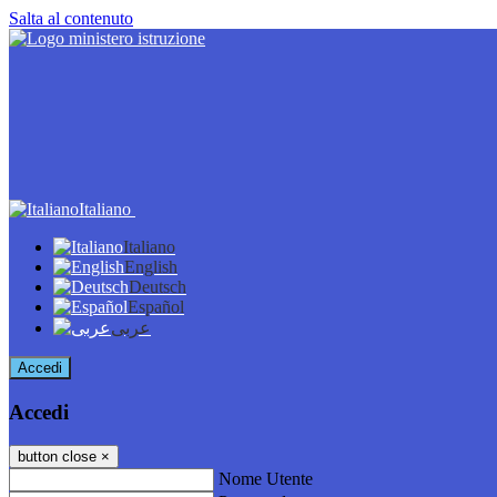
Salta al contenuto
Italiano
Italiano
English
Deutsch
Español
عربى
Accedi
Accedi
button close
×
Nome Utente