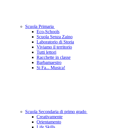
Scuola Primaria
Eco-Schools
Scuola Senza Zaino
Laboratorio di Storia
Viviamo il territorio
Tutti lettori
Racchette in classe
Barbamaestro
Si Fa... Musica!
Scuola Secondaria di primo grado
Creativamente
Orientamento
Life Skills