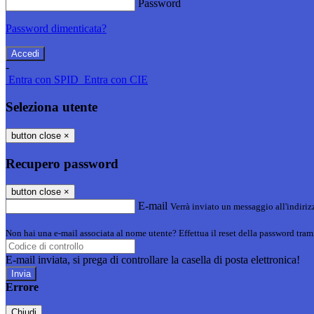
Password
Password dimenticata?
-
Entra con SPID
Entra con CIE
Seleziona utente
button close
×
Recupero password
button close
×
E-mail
Verrà inviato un messaggio all'indirizz
Non hai una e-mail associata al nome utente? Effettua il reset della password tram
E-mail inviata, si prega di controllare la casella di posta elettronica!
Errore
Chiudi