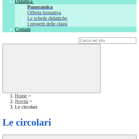
Didattica
Panoramica
Offerta formativa
Le schede didattiche
I progetti delle classi
Contatti
Campo di ricerca per le pagine del sito
Home
>
Novità
>
Le circolari
Le circolari