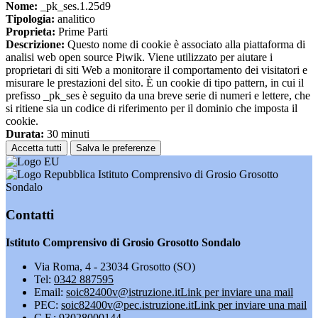
Nome:
_pk_ses.1.25d9
Tipologia:
analitico
Proprieta:
Prime Parti
Descrizione:
Questo nome di cookie è associato alla piattaforma di
analisi web open source Piwik. Viene utilizzato per aiutare i
proprietari di siti Web a monitorare il comportamento dei visitatori e
misurare le prestazioni del sito. È un cookie di tipo pattern, in cui il
prefisso _pk_ses è seguito da una breve serie di numeri e lettere, che
si ritiene sia un codice di riferimento per il dominio che imposta il
cookie.
Durata:
30 minuti
Accetta tutti
Salva le preferenze
Istituto Comprensivo di Grosio Grosotto
Sondalo
Contatti
Istituto Comprensivo di Grosio Grosotto Sondalo
Via Roma, 4 - 23034 Grosotto (SO)
Tel:
0342 887595
Email:
soic82400v@istruzione.it
Link per inviare una mail
PEC:
soic82400v@pec.istruzione.it
Link per inviare una mail
C.F.: 93028000144