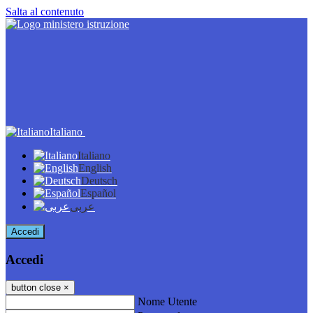
Salta al contenuto
Italiano
Italiano
English
Deutsch
Español
عربى
Accedi
Accedi
button close
×
Nome Utente