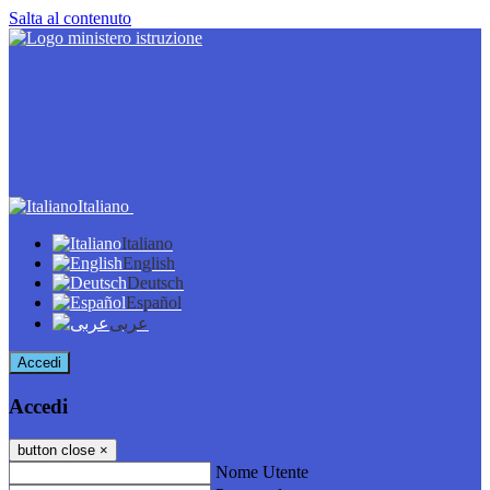
Salta al contenuto
Italiano
Italiano
English
Deutsch
Español
عربى
Accedi
Accedi
button close
×
Nome Utente