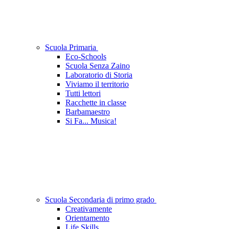
Scuola Primaria
Eco-Schools
Scuola Senza Zaino
Laboratorio di Storia
Viviamo il territorio
Tutti lettori
Racchette in classe
Barbamaestro
Si Fa... Musica!
Scuola Secondaria di primo grado
Creativamente
Orientamento
Life Skills