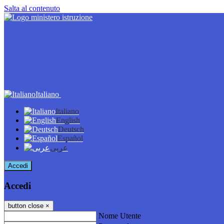
Salta al contenuto
Italiano
Italiano
English
Deutsch
Español
عربى
Accedi
Accedi
button close
×
Nome Utente