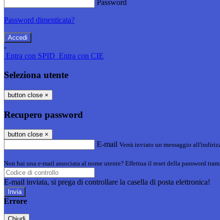
Password
Password dimenticata?
-
Entra con SPID
Entra con CIE
Seleziona utente
button close
×
Recupero password
button close
×
E-mail
Verrà inviato un messaggio all'indirizz
Non hai una e-mail associata al nome utente? Effettua il reset della password tram
E-mail inviata, si prega di controllare la casella di posta elettronica!
Errore
Chiudi