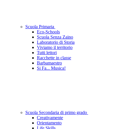
Scuola Primaria
Eco-Schools
Scuola Senza Zaino
Laboratorio di Storia
Viviamo il territorio
Tutti lettori
Racchette in classe
Barbamaestro
Si Fa... Musica!
Scuola Secondaria di primo grado
Creativamente
Orientamento
Life Skills