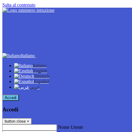
Salta al contenuto
Italiano
Italiano
English
Deutsch
Español
عربى
Accedi
Accedi
button close
×
Nome Utente