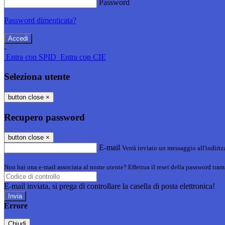
Password
Password dimenticata?
-
Entra con SPID
Entra con CIE
Seleziona utente
button close
×
Recupero password
button close
×
E-mail
Verrà inviato un messaggio all'indirizz
Non hai una e-mail associata al nome utente? Effettua il reset della password tram
E-mail inviata, si prega di controllare la casella di posta elettronica!
Errore
Chiudi