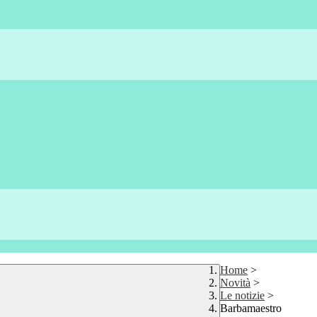
Home
>
Novità
>
Le notizie
>
Barbamaestro