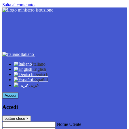
Salta al contenuto
Italiano
Italiano
English
Deutsch
Español
عربى
Accedi
Accedi
button close
×
Nome Utente