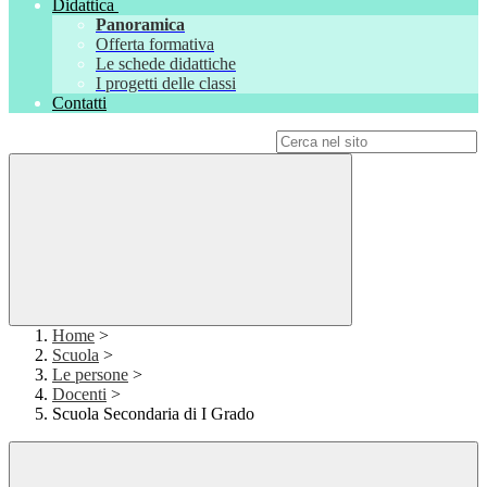
Didattica
Panoramica
Offerta formativa
Le schede didattiche
I progetti delle classi
Contatti
Campo di ricerca per le pagine del sito
Home
>
Scuola
>
Le persone
>
Docenti
>
Scuola Secondaria di I Grado