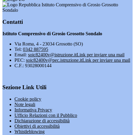
Istituto Comprensivo di Grosio Grosotto
Sondalo
Contatti
Istituto Comprensivo di Grosio Grosotto Sondalo
Via Roma, 4 - 23034 Grosotto (SO)
Tel:
0342 887595
Email:
soic82400v@istruzione.it
Link per inviare una mail
PEC:
soic82400v@pec.istruzione.it
Link per inviare una mail
C.F.: 93028000144
Sezione Link Utili
Cookie policy
Note legali
Informativa Privacy
Ufficio Relazioni con il Pubblico
Dichiarazione di accessibilità
Obiettivi di accessibilità
Whistleblowing