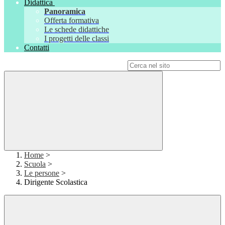
Didattica
Panoramica
Offerta formativa
Le schede didattiche
I progetti delle classi
Contatti
Campo di ricerca per le pagine del sito
Home
>
Scuola
>
Le persone
>
Dirigente Scolastica