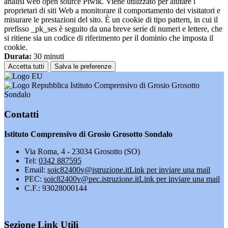
analisi web open source Piwik. Viene utilizzato per aiutare i
proprietari di siti Web a monitorare il comportamento dei visitatori e
misurare le prestazioni del sito. È un cookie di tipo pattern, in cui il
prefisso _pk_ses è seguito da una breve serie di numeri e lettere, che
si ritiene sia un codice di riferimento per il dominio che imposta il
cookie.
Durata:
30 minuti
Accetta tutti
Salva le preferenze
Istituto Comprensivo di Grosio Grosotto
Sondalo
Contatti
Istituto Comprensivo di Grosio Grosotto Sondalo
Via Roma, 4 - 23034 Grosotto (SO)
Tel:
0342 887595
Email:
soic82400v@istruzione.it
Link per inviare una mail
PEC:
soic82400v@pec.istruzione.it
Link per inviare una mail
C.F.: 93028000144
Sezione Link Utili