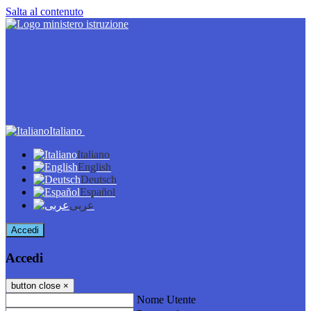
Salta al contenuto
Italiano
Italiano
English
Deutsch
Español
عربى
Accedi
Accedi
button close
×
Nome Utente