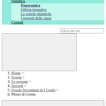
Didattica
Panoramica
Offerta formativa
Le schede didattiche
I progetti delle classi
Contatti
Campo di ricerca per le pagine del sito
Home
>
Scuola
>
Le persone
>
Docenti
>
Scuola Secondaria di I Grado
>
Plesso di Grosio