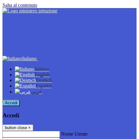
Salta al contenuto
Italiano
Italiano
English
Deutsch
Español
عربى
Accedi
Accedi
button close
×
Nome Utente