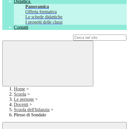
Didattica
Panoramica
Offerta formativa
Le schede didattiche
I progetti delle classi
Contatti
Campo di ricerca per le pagine del sito
Home
>
Scuola
>
Le persone
>
Docenti
>
Scuola dell'Infanzia
>
Plesso di Sondalo