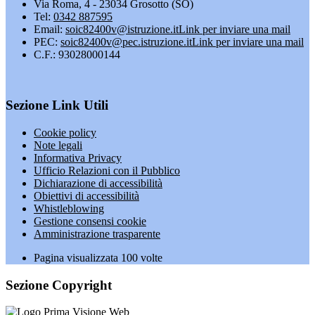
Via Roma, 4 - 23034 Grosotto (SO)
Tel:
0342 887595
Email:
soic82400v@istruzione.it
Link per inviare una mail
PEC:
soic82400v@pec.istruzione.it
Link per inviare una mail
C.F.: 93028000144
Sezione Link Utili
Cookie policy
Note legali
Informativa Privacy
Ufficio Relazioni con il Pubblico
Dichiarazione di accessibilità
Obiettivi di accessibilità
Whistleblowing
Gestione consensi cookie
Amministrazione trasparente
Pagina visualizzata
100
volte
Sezione Copyright