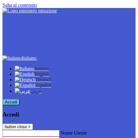
Salta al contenuto
Italiano
Italiano
English
Deutsch
Español
عربى
Accedi
Accedi
button close
×
Nome Utente