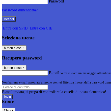
Password
Password dimenticata?
-
Entra con SPID
Entra con CIE
Seleziona utente
button close
×
Recupero password
button close
×
E-mail
Verrà inviato un messaggio all'indirizz
Non hai una e-mail associata al nome utente? Effettua il reset della password tram
E-mail inviata, si prega di controllare la casella di posta elettronica!
Errore
Chiudi