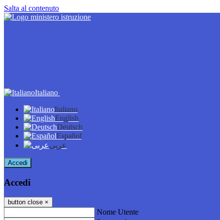
Salta al contenuto
Italiano
Italiano
English
Deutsch
Español
عربى
Accedi
Accedi
button close
×
Nome Utente