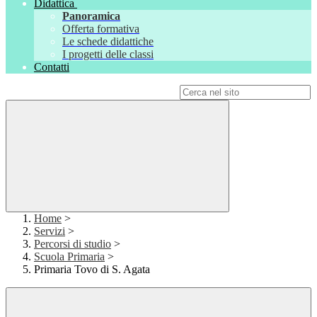
Didattica
Panoramica
Offerta formativa
Le schede didattiche
I progetti delle classi
Contatti
Campo di ricerca per le pagine del sito
Home
>
Servizi
>
Percorsi di studio
>
Scuola Primaria
>
Primaria Tovo di S. Agata