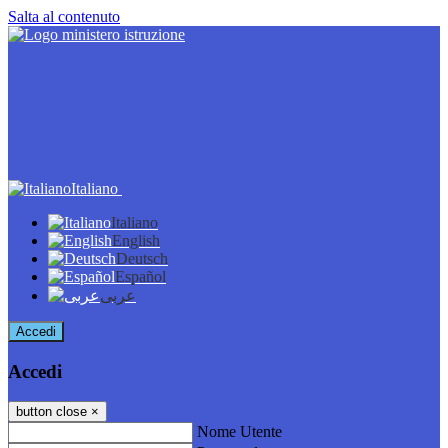
Salta al contenuto
Italiano
Italiano
English
Deutsch
Español
عربى
Accedi
Accedi
button close
×
Nome Utente