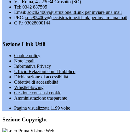
Via Roma, 4 - 23034 Grosotto (SO)
Tel:
0342 887595
Email:
soic82400v@istruzione.it
Link per inviare una mail
PEC:
soic82400v@pec.istruzione.it
Link per inviare una mail
C.F.: 93028000144
Sezione Link Utili
Cookie policy
Note legali
Informativa Privacy
Ufficio Relazioni con il Pubblico
Dichiarazione di accessibilità
Obiettivi di accessibilità
Whistleblowing
Gestione consensi cookie
Amministrazione trasparente
Pagina visualizzata
1199
volte
Sezione Copyright