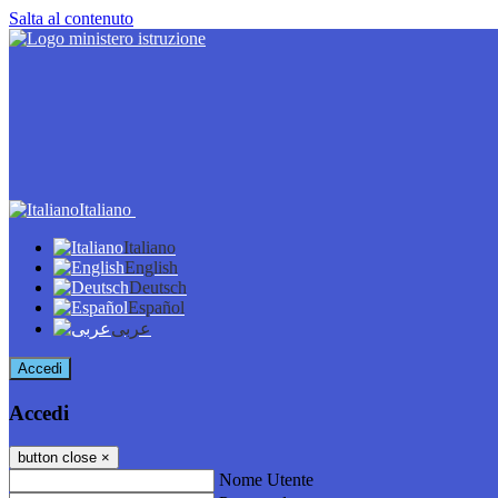
Salta al contenuto
Italiano
Italiano
English
Deutsch
Español
عربى
Accedi
Accedi
button close
×
Nome Utente