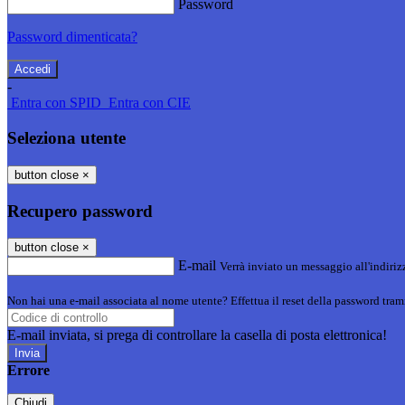
Password
Password dimenticata?
-
Entra con SPID
Entra con CIE
Seleziona utente
button close
×
Recupero password
button close
×
E-mail
Verrà inviato un messaggio all'indirizz
Non hai una e-mail associata al nome utente? Effettua il reset della password tram
E-mail inviata, si prega di controllare la casella di posta elettronica!
Errore
Chiudi