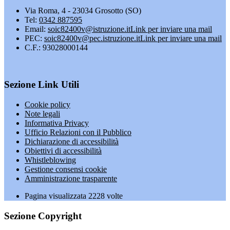
Via Roma, 4 - 23034 Grosotto (SO)
Tel:
0342 887595
Email:
soic82400v@istruzione.it
Link per inviare una mail
PEC:
soic82400v@pec.istruzione.it
Link per inviare una mail
C.F.: 93028000144
Sezione Link Utili
Cookie policy
Note legali
Informativa Privacy
Ufficio Relazioni con il Pubblico
Dichiarazione di accessibilità
Obiettivi di accessibilità
Whistleblowing
Gestione consensi cookie
Amministrazione trasparente
Pagina visualizzata
2228
volte
Sezione Copyright