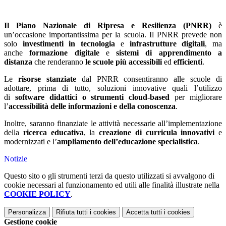
Il Piano Nazionale di Ripresa e Resilienza (PNRR)
è
un’occasione importantissima per la scuola. Il PNRR prevede non
solo
investimenti in tecnologia
e
infrastrutture digitali
, ma
anche
formazione digitale
e
sistemi di apprendimento a
distanza
che renderanno
le scuole più accessibili
ed
efficienti
.
Le
risorse stanziate
dal PNRR consentiranno alle scuole di
adottare, prima di tutto, soluzioni innovative quali l’utilizzo
di
software didattici o strumenti cloud-based
per migliorare
l’
accessibilità delle informazioni e della conoscenza
.
Inoltre, saranno finanziate le attività necessarie all’implementazione
della
ricerca educativa
, la
creazione di
curricula innovativi
e
modernizzati e l’
ampliamento dell’educazione specialistica
.
Notizie
Questo sito o gli strumenti terzi da questo utilizzati si avvalgono di
cookie necessari al funzionamento ed utili alle finalità illustrate nella
COOKIE POLICY
.
Personalizza
Rifiuta tutti
i cookies
Accetta tutti
i cookies
Gestione cookie