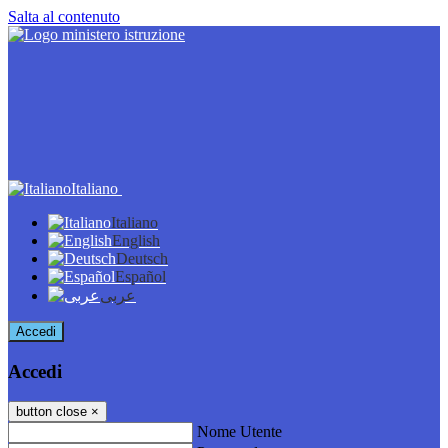
Salta al contenuto
Italiano
Italiano
English
Deutsch
Español
عربى
Accedi
Accedi
button close
×
Nome Utente