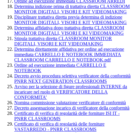
Ordine ad esecuzione immediata CLASSROOM ARREDI
Determina indizione prima di trattativa diretta CLASSROOM
MONITOR DIGITALI, VISORI E KIT VIDEOMAKING
Disciplinare trattativa diretta previa determina di indizione
MONITOR DIGITALI, VISORI E KIT VIDEOMAKING
Determina affidativa dopo trattativa diretta CLASSROOM
MONITOR DIGITALI, VISORI E KI VIDEOMAKING
Stipula trattativa diretta CLASSROOM MONITOR
DIGITALI, VISORI E KIT VIDEOMAKING
Determina direttamente affidativa per ordine ad esecuzione
immediata CARRELLO E NOTEBOOK IMMEDIATA
CLASSROOM CARRELLO E NOTEBOOK.pdf
Ordine ad esecuzione immediata CARRELLO E
NOTEBOOK
Decreto avvio procedura selettiva verificatore della conformità
PNRR NEXT GENERATION CLASSROOMS
Avviso per la selezione di figure professionali INTERNE da
incaricare nel ruolo di VERIFICATORE DELLA
CONFORMITA’
Nomina commissione valutazione verificatore di conformità
Decreto assegnazione incarico di verificatore della conformità
Certificato di verifica di regolarità delle forniture ISI IT -
PNRR CLASSROOMS
Certificato di verifica di regolarità delle forniture
VASTARREDO - PNRR CLASSROOMS