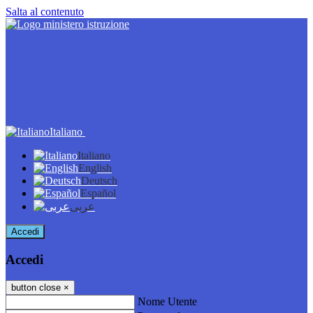
Salta al contenuto
Italiano
Italiano
English
Deutsch
Español
عربى
Accedi
Accedi
button close
×
Nome Utente