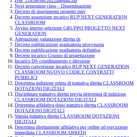
DM_218.08-08-2022allegati.zip
Next generation class – Disseminazione
Decreto ds inserimento progetto pnrr
Decreto assunzione incarico RUP NEXT GENERATION
CLASSROOM
Avviso interno selezione GRUPPO PROGETTO NEXT
GENERATION
Attestazione valutazione diretta ds
Decreto pubblicazione graduatoria provvisoria
Decreto pubblicazione graduatoria definitiva
Decreto incarico Gruppo di progettazione
Incarico DS coordinamento e direzione
Decreto conversione incarico RUP NEXT GENERATION
CLASSROOM NUOVO CODICE CONTRATTI
PUBBLICI
Determina indizione prima di trattativa diretta CLASSROOM
DOTAZIONI DIGITALI
Disciplinare trattativa diretta previa determina di indizione
CLASSROOM DOTAZIONI DIGITALI
Determina affidativa dopo trattativa diretta CLASSROOM
DOTAZIONI DIGITALI
Stipula trattativa diretta CLASSROOM DOTAZIONI
DIGITALI
Determina direttamente affidativa per ordine ad esecuzione
immediata CLASSROOM ARREDI