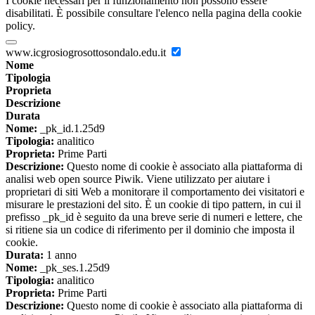
I cookie necessari per il funzionamento non possono essere
disabilitati. È possibile consultare l'elenco nella pagina della cookie
policy.
www.icgrosiogrosottosondalo.edu.it
Nome
Tipologia
Proprieta
Descrizione
Durata
Nome:
_pk_id.1.25d9
Tipologia:
analitico
Proprieta:
Prime Parti
Descrizione:
Questo nome di cookie è associato alla piattaforma di
analisi web open source Piwik. Viene utilizzato per aiutare i
proprietari di siti Web a monitorare il comportamento dei visitatori e
misurare le prestazioni del sito. È un cookie di tipo pattern, in cui il
prefisso _pk_id è seguito da una breve serie di numeri e lettere, che
si ritiene sia un codice di riferimento per il dominio che imposta il
cookie.
Durata:
1 anno
Nome:
_pk_ses.1.25d9
Tipologia:
analitico
Proprieta:
Prime Parti
Descrizione:
Questo nome di cookie è associato alla piattaforma di