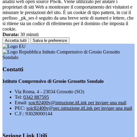
analisi web open source Piwik. Viene utilizzato per aiutare i
proprietari di siti Web a monitorare il comportamento dei visitatori e
misurare le prestazioni del sito. È un cookie di tipo pattern, in cui il
prefisso _pk_ses è seguito da una breve serie di numeri e lettere, che
si ritiene sia un codice di riferimento per il dominio che imposta il
cookie.
Durata:
30 minuti
Accetta tutti
Salva le preferenze
Istituto Comprensivo di Grosio Grosotto
Sondalo
Contatti
Istituto Comprensivo di Grosio Grosotto Sondalo
Via Roma, 4 - 23034 Grosotto (SO)
Tel:
0342 887595
Email:
soic82400v@istruzione.it
Link per inviare una mail
PEC:
soic82400v@pec.istruzione.it
Link per inviare una mail
C.F.: 93028000144
Sezione Link Utili