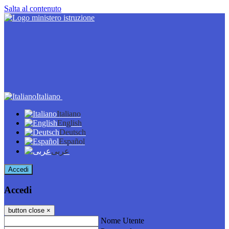
Salta al contenuto
Italiano
Italiano
English
Deutsch
Español
عربى
Accedi
Accedi
button close
×
Nome Utente