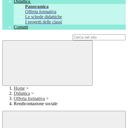
Didattica
Panoramica
Offerta formativa
Le schede didattiche
I progetti delle classi
Contatti
Campo di ricerca per le pagine del sito
Home
>
Didattica
>
Offerta formativa
>
Rendicontazione sociale