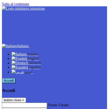
Salta al contenuto
Italiano
Italiano
English
Deutsch
Español
عربى
Accedi
Accedi
button close
×
Nome Utente