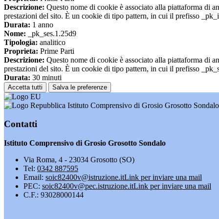
Descrizione:
Questo nome di cookie è associato alla piattaforma di ana
prestazioni del sito. È un cookie di tipo pattern, in cui il prefisso _pk
Durata:
1 anno
Nome:
_pk_ses.1.25d9
Tipologia:
analitico
Proprieta:
Prime Parti
Descrizione:
Questo nome di cookie è associato alla piattaforma di ana
prestazioni del sito. È un cookie di tipo pattern, in cui il prefisso _pk
Durata:
30 minuti
Accetta tutti
Salva le preferenze
Istituto Comprensivo di Grosio Grosotto Sondalo
Contatti
Istituto Comprensivo di Grosio Grosotto Sondalo
Via Roma, 4 - 23034 Grosotto (SO)
Tel:
0342 887595
Email:
soic82400v@istruzione.it
Link per inviare una mail
PEC:
soic82400v@pec.istruzione.it
Link per inviare una mail
C.F.: 93028000144