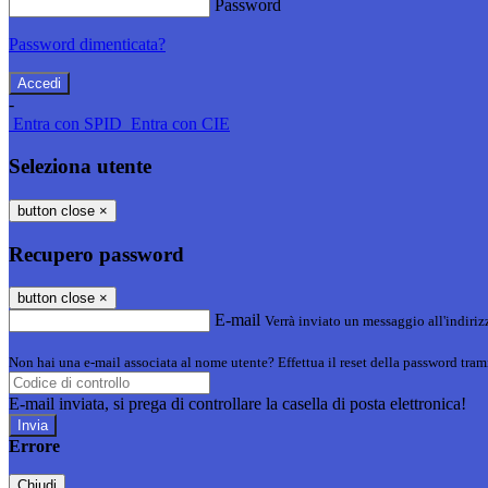
Password
Password dimenticata?
-
Entra con SPID
Entra con CIE
Seleziona utente
button close
×
Recupero password
button close
×
E-mail
Verrà inviato un messaggio all'indirizz
Non hai una e-mail associata al nome utente? Effettua il reset della password tram
E-mail inviata, si prega di controllare la casella di posta elettronica!
Errore
Chiudi