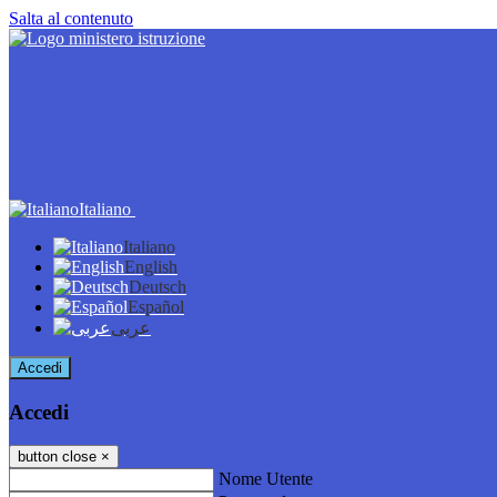
Salta al contenuto
Italiano
Italiano
English
Deutsch
Español
عربى
Accedi
Accedi
button close
×
Nome Utente