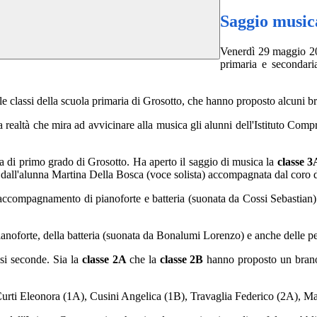
Saggio music
Venerdì 29 maggio 202
primaria e secondaria
le classi della scuola primaria di Grosotto, che hanno proposto alcuni br
 realtà che mira ad avvicinare alla musica gli alunni dell'Istituto Com
ia di primo grado di Grosotto. Ha aperto il saggio di musica la
classe 
 dall'alunna Martina Della Bosca (voce solista) accompagnata dal coro d
'accompagnamento di pianoforte e batteria (suonata da Cossi Sebastian).
anoforte, della batteria (suonata da Bonalumi
Lorenzo
) e anche delle p
ssi seconde. Sia la
classe 2A
che la
classe 2B
hanno proposto un brano 
Curti Eleonora (1A), Cusini Angelica (1B), Travaglia Federico (2A), M