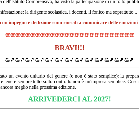
ca dell'Istituto Comprensivo, ha visto la partecipazione di un folto pub
ifestazione: la dirigente scolastica,
i docenti, il fonico
ma soprattutto...
e con impegno e dedizione sono riusciti a comunicare
delle emozioni
👏
👏
👏
👏
👏
👏
👏
👏
👏
👏
👏
👏
👏
👏
👏
👏
👏
👏
👏
👏
👏
👏
👏
👏
👏
👏
BRAVI!!!
👏🎵👏🎵👏🎵👏🎵👏🎵👏🎵👏🎵👏🎵👏🎵👏🎵👏🎵👏🎵👏🎵
zzato un evento unitario del genere (e non è stato semplice):
la prepar
o e tenere sempre tutto sotto controllo non è un'impresa semplice. Ci sc
re ancora meglio nella prossima edizione.
ARRIVEDERCI AL 2027!