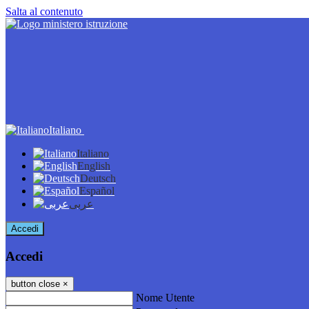
Salta al contenuto
Italiano
Italiano
English
Deutsch
Español
عربى
Accedi
Accedi
button close
×
Nome Utente