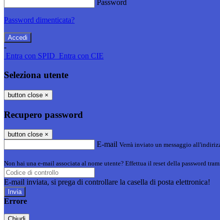
Password
Password dimenticata?
-
Entra con SPID
Entra con CIE
Seleziona utente
button close
×
Recupero password
button close
×
E-mail
Verrà inviato un messaggio all'indirizz
Non hai una e-mail associata al nome utente? Effettua il reset della password tram
E-mail inviata, si prega di controllare la casella di posta elettronica!
Errore
Chiudi