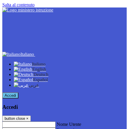
Salta al contenuto
Italiano
Italiano
English
Deutsch
Español
عربى
Accedi
Accedi
button close
×
Nome Utente