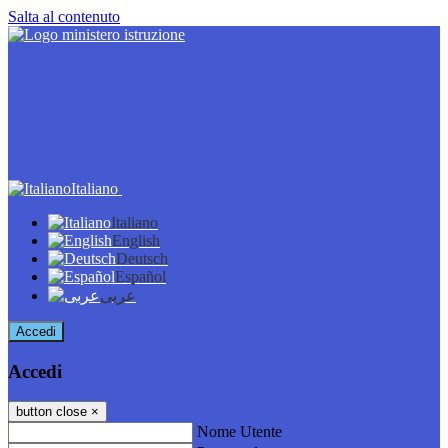
Salta al contenuto
Italiano
Italiano
English
Deutsch
Español
عربى
Accedi
Accedi
button close
×
Nome Utente