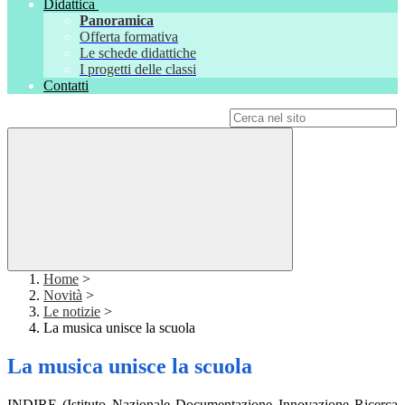
Didattica
Panoramica
Offerta formativa
Le schede didattiche
I progetti delle classi
Contatti
Campo di ricerca per le pagine del sito
Home
>
Novità
>
Le notizie
>
La musica unisce la scuola
La musica unisce la scuola
INDIRE (Istituto Nazionale Documentazione Innovazione Ricerca