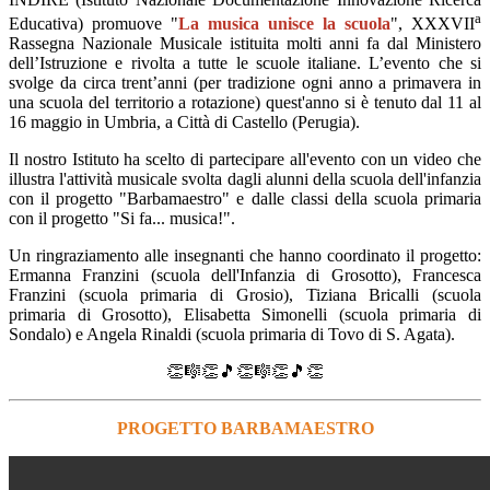
a
Educativa) promuove "
La musica unisce la scuola
", XXXVII
Rassegna Nazionale Musicale
istituita molti anni fa dal Ministero
dell’Istruzione e rivolta a tutte le scuole italiane. L’evento che si
svolge da circa trent’anni (per tradizione ogni anno a primavera in
una scuola del territorio a rotazione) quest'anno si è tenuto dal 11 al
16 maggio in Umbria, a Città di Castello (Perugia).
Il nostro Istituto ha scelto di partecipare all'evento con un video che
illustra l'attività musicale svolta dagli alunni della scuola dell'infanzia
con il progetto "Barbamaestro" e dalle classi della scuola primaria
con il progetto "Si fa... musica!".
Un ringraziamento alle insegnanti che hanno coordinato il progetto:
Ermanna Franzini (
scuola dell'Infanzia di Grosotto), Francesca
Franzini (scuola primaria di Grosio), Tiziana Bricalli (scuola
primaria di Grosotto), Elisabetta Simonelli (scuola primaria di
Sondalo) e Angela Rinaldi (scuola primaria di Tovo di S. Agata).
👏
🎼
👏
🎵
👏🎼👏🎵👏
PROGETTO BARBAMAESTRO