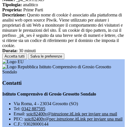
Tipologia:
analitico
Proprieta:
Prime Parti
Descrizione:
Questo nome di cookie è associato alla piattaforma di
analisi web open source Piwik. Viene utilizzato per aiutare i
proprietari di siti Web a monitorare il comportamento dei visitatori e
misurare le prestazioni del sito. È un cookie di tipo pattern, in cui il
prefisso _pk_ses è seguito da una breve serie di numeri e lettere, che
si ritiene sia un codice di riferimento per il dominio che imposta il
cookie.
Durata:
30 minuti
Accetta tutti
Salva le preferenze
Istituto Comprensivo di Grosio Grosotto
Sondalo
Contatti
Istituto Comprensivo di Grosio Grosotto Sondalo
Via Roma, 4 - 23034 Grosotto (SO)
Tel:
0342 887595
Email:
soic82400v@istruzione.it
Link per inviare una mail
PEC:
soic82400v@pec.istruzione.it
Link per inviare una mail
C.F.: 93028000144