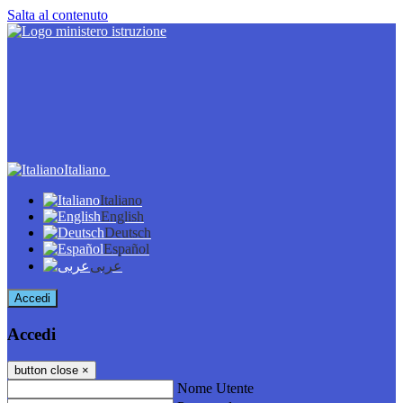
Salta al contenuto
Italiano
Italiano
English
Deutsch
Español
عربى
Accedi
Accedi
button close
×
Nome Utente