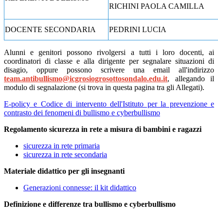
RICHINI PAOLA CAMILLA
DOCENTE SECONDARIA
PEDRINI LUCIA
Alunni e genitori possono rivolgersi a tutti i loro docenti, ai
coordinatori di classe e alla dirigente per segnalare situazioni di
disagio, oppure possono scrivere una email all'indirizzo
team.antibullismo@icgrosiogrosottosondalo.edu.it
,
allegando il
modulo di segnalazione (si trova
in questa pagina tra gli Allegati).
E-policy e Codice di intervento dell'Istituto per la prevenzione e
contrasto dei fenomeni di bullismo e cyberbullismo
Regolamento sicurezza in rete a misura di bambini e ragazzi
sicurezza in rete primaria
sicurezza in rete secondaria
Materiale didattico per gli insegnanti
Generazioni connesse: il kit didattico
Definizione e differenze tra bullismo e cyberbullismo