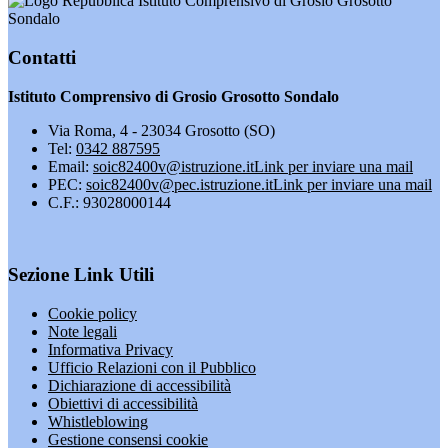
Istituto Comprensivo di Grosio Grosotto
Sondalo
Contatti
Istituto Comprensivo di Grosio Grosotto Sondalo
Via Roma, 4 - 23034 Grosotto (SO)
Tel:
0342 887595
Email:
soic82400v@istruzione.it
Link per inviare una mail
PEC:
soic82400v@pec.istruzione.it
Link per inviare una mail
C.F.: 93028000144
Sezione Link Utili
Cookie policy
Note legali
Informativa Privacy
Ufficio Relazioni con il Pubblico
Dichiarazione di accessibilità
Obiettivi di accessibilità
Whistleblowing
Gestione consensi cookie