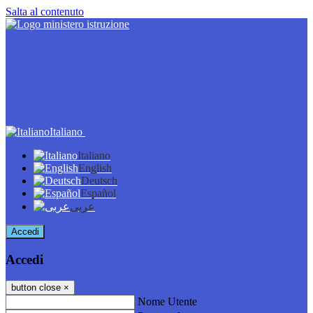
Salta al contenuto
Italiano
Italiano
English
Deutsch
Español
عربى
Accedi
Accedi
button close
×
Nome Utente