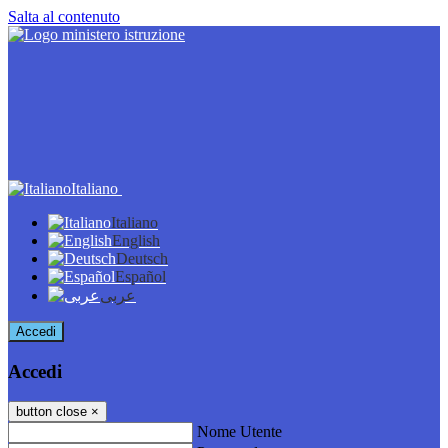
Salta al contenuto
Italiano
Italiano
English
Deutsch
Español
عربى
Accedi
Accedi
button close
×
Nome Utente