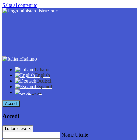
Salta al contenuto
Italiano
Italiano
English
Deutsch
Español
عربى
Accedi
Accedi
button close
×
Nome Utente