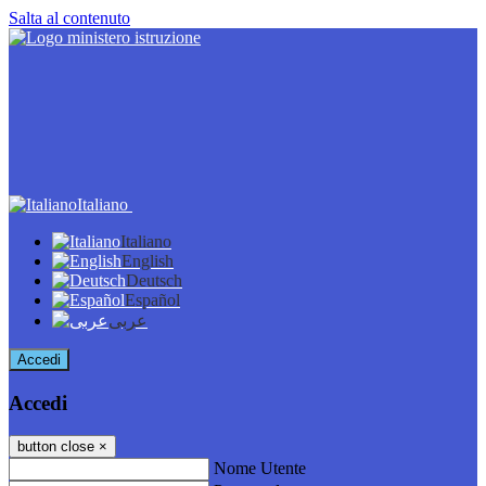
Salta al contenuto
Italiano
Italiano
English
Deutsch
Español
عربى
Accedi
Accedi
button close
×
Nome Utente