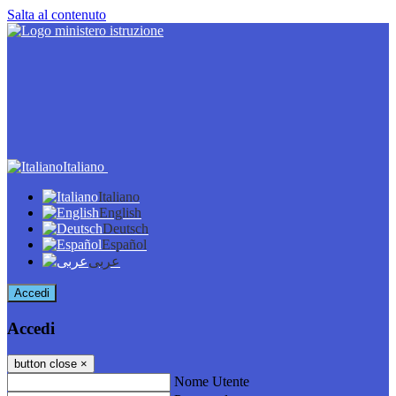
Salta al contenuto
Italiano
Italiano
English
Deutsch
Español
عربى
Accedi
Accedi
button close
×
Nome Utente