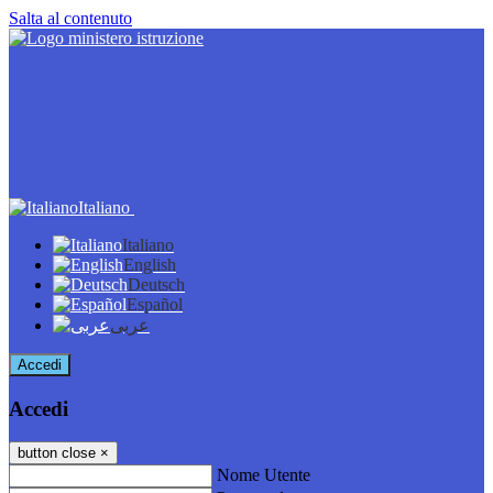
Salta al contenuto
Italiano
Italiano
English
Deutsch
Español
عربى
Accedi
Accedi
button close
×
Nome Utente