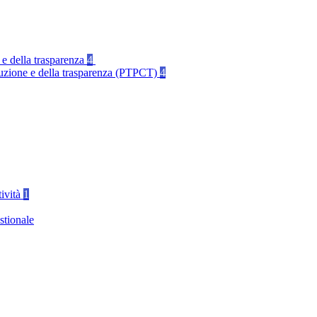
 e della trasparenza
4
rruzione e della trasparenza (PTPCT)
4
tività
1
stionale