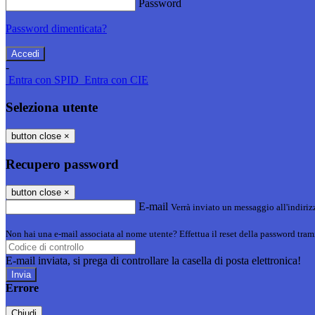
Password
Password dimenticata?
-
Entra con SPID
Entra con CIE
Seleziona utente
button close
×
Recupero password
button close
×
E-mail
Verrà inviato un messaggio all'indirizz
Non hai una e-mail associata al nome utente? Effettua il reset della password tram
E-mail inviata, si prega di controllare la casella di posta elettronica!
Errore
Chiudi