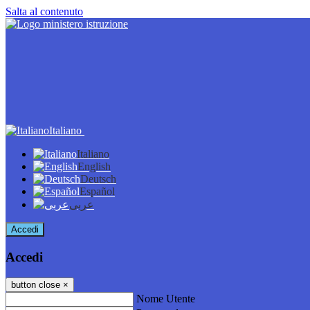
Salta al contenuto
Italiano
Italiano
English
Deutsch
Español
عربى
Accedi
Accedi
button close
×
Nome Utente