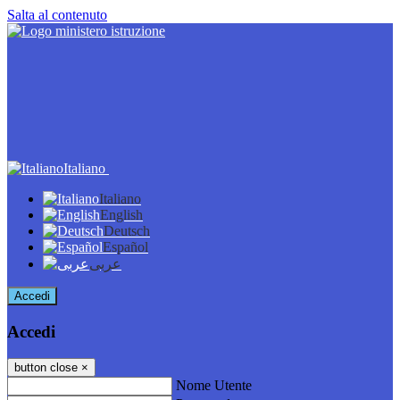
Salta al contenuto
Italiano
Italiano
English
Deutsch
Español
عربى
Accedi
Accedi
button close
×
Nome Utente