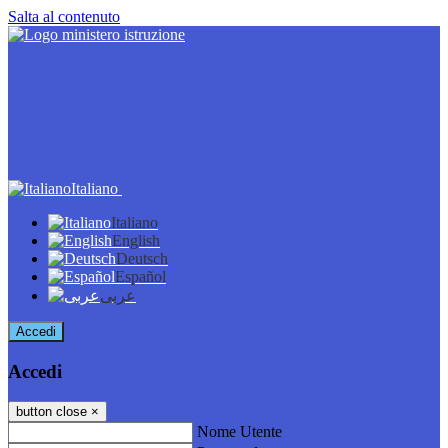
Salta al contenuto
Italiano
Italiano
English
Deutsch
Español
عربى
Accedi
Accedi
button close
×
Nome Utente