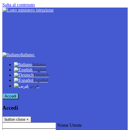
Salta al contenuto
Italiano
Italiano
English
Deutsch
Español
عربى
Accedi
Accedi
button close
×
Nome Utente