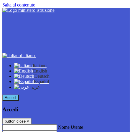
Salta al contenuto
Italiano
Italiano
English
Deutsch
Español
عربى
Accedi
Accedi
button close
×
Nome Utente