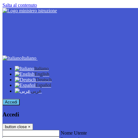
Salta al contenuto
Italiano
Italiano
English
Deutsch
Español
عربى
Accedi
Accedi
button close
×
Nome Utente