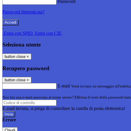
Password
Password dimenticata?
-
Entra con SPID
Entra con CIE
Seleziona utente
button close
×
Recupero password
button close
×
E-mail
Verrà inviato un messaggio all'indirizz
Non hai una e-mail associata al nome utente? Effettua il reset della password tram
E-mail inviata, si prega di controllare la casella di posta elettronica!
Errore
Chiudi