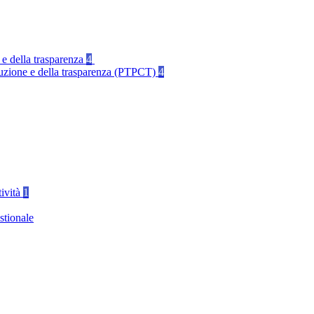
 e della trasparenza
4
rruzione e della trasparenza (PTPCT)
4
tività
1
stionale