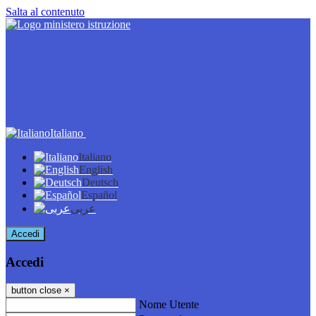
Salta al contenuto
Italiano
Italiano
English
Deutsch
Español
عربى
Accedi
Accedi
button close
×
Nome Utente