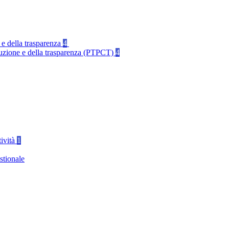
 e della trasparenza
4
rruzione e della trasparenza (PTPCT)
4
tività
1
stionale