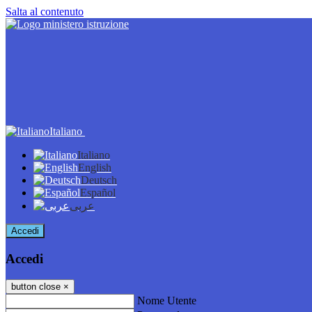
Salta al contenuto
Italiano
Italiano
English
Deutsch
Español
عربى
Accedi
Accedi
button close
×
Nome Utente