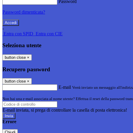
Password
Password dimenticata?
-
Entra con SPID
Entra con CIE
Seleziona utente
button close
×
Recupero password
button close
×
E-mail
Verrà inviato un messaggio all'indirizz
Non hai una e-mail associata al nome utente? Effettua il reset della password tram
E-mail inviata, si prega di controllare la casella di posta elettronica!
Errore
Chiudi